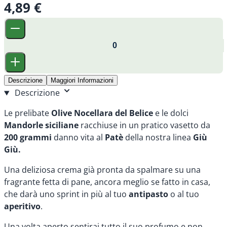
4,89 €
Descrizione
Maggiori Informazioni
Descrizione
Le prelibate
Olive Nocellara del Belice
e le dolci
Mandorle siciliane
racchiuse in un pratico vasetto da
200 grammi
danno vita al
Patè
della nostra linea
Giù
Giù.
Una deliziosa crema già pronta da spalmare su una
fragrante fetta di pane, ancora meglio se fatto in casa,
che darà uno sprint in più al tuo
antipasto
o al tuo
aperitivo
.
Una volta aperto sentirai tutto il suo profumo e non